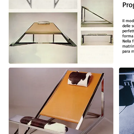
Pro
Il mod
delle 
perfet
forma 
Nella 
matrim
para m