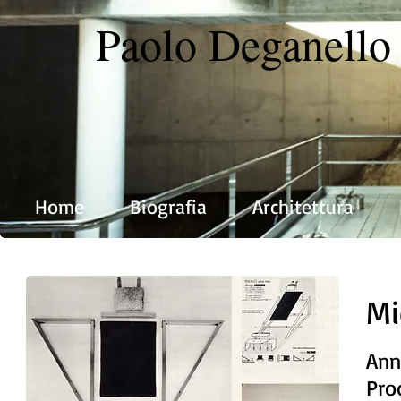
Paolo Deganello 
Home
Biografia
Architettura
Mi
An
Pro