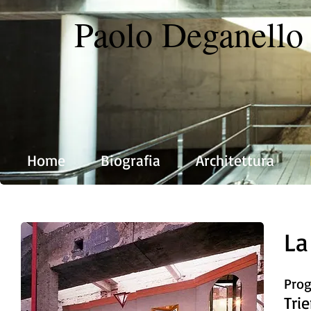
Paolo Deganello 
Home
Biografia
Architettura
La
Prog
Tri