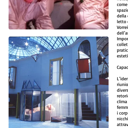
come 
spazi
della
letto
Vorrei
dell’
Impor
colle
prati
estet
Capac
L’ide
riuni
divers
retor
clima
femmi
i corp
nicch
attra