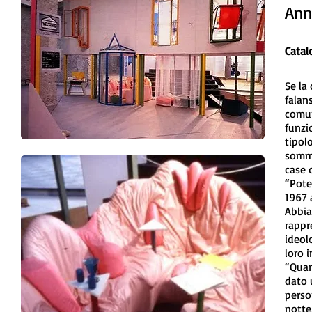
An
Catal
Se la
falan
comuni
funzio
tipol
somme
case 
“Pote
1967 
Abbia
rappre
ideol
loro 
“Quan
dato 
perso
notte