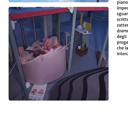
piano
imped
sguar
scrit
zatte
dramm
degli
proge
che l
inten